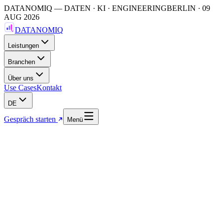
DATANOMIQ — DATEN · KI · ENGINEERING
BERLIN
·
09
AUG 2026
DATANOMIQ
Leistungen
Branchen
Über uns
Use Cases
Kontakt
DE
Gespräch starten
Menü
LEISTUNGSBEREICH
DevOps & Infrastruktur
Wir messen an dem, was Teams spüren: kürzere Lead Times,
weniger Firefighting und änderbare Infrastruktur mit