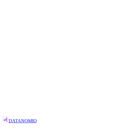
—
Von Kickoff bis Produktion
3x
—
Bessere Wissensbewahrung
NÄCHSTER SCHRITT
Bereit für mehr Tempo?
Lassen Sie es uns gemeinsam
Gespräch starten
Oder schreiben Sie uns direkt →
DATANOMIQ