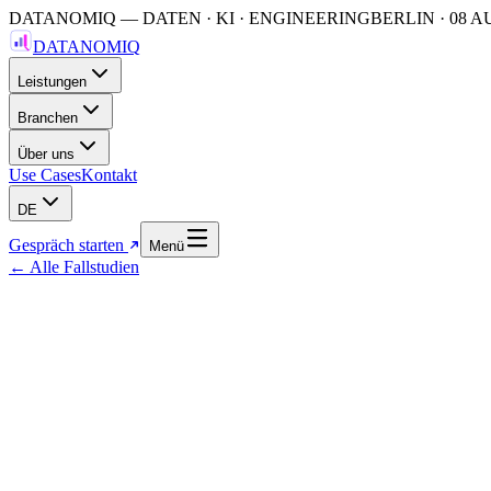
DATANOMIQ — DATEN · KI · ENGINEERING
BERLIN
·
08 A
DATANOMIQ
Leistungen
Branchen
Über uns
Use Cases
Kontakt
DE
Gespräch starten
Menü
←
Alle Fallstudien
75 %
—
Schnellerer Dokumentenvergleich
8 Wo.